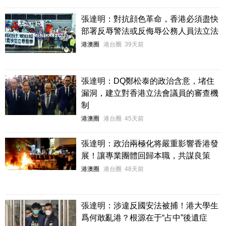
張達明：對抗顔色革命，香港必須盡快
部署反辱警法或反侮辱公務人員法立法
港澳圈
港台圈
39天前
張達明：DQ鄭松泰的政治含意，堵住
漏洞，建立對香港立法會議員的審查機
制
港澳圈
港台圈
45天前
張達明：政治兩極化将嚴重影響香港發
展！讓專業團體回歸本職，共謀良策
港澳圈
港台圈
48天前
張達明：涉違反國安法被捕！港大學生
爲何敢亂港？根源在于“占中”後遺症