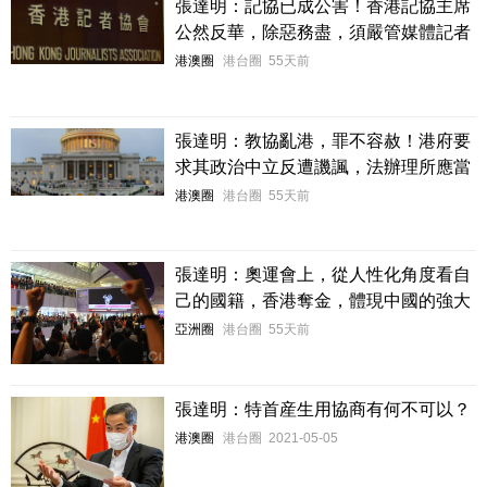
張達明：記協已成公害！香港記協主席
公然反華，除惡務盡，須嚴管媒體記者
港澳圈
港台圈
55天前
張達明：教協亂港，罪不容赦！港府要
求其政治中立反遭譏諷，法辦理所應當
港澳圈
港台圈
55天前
張達明：奧運會上，從人性化角度看自
己的國籍，香港奪金，體現中國的強大
亞洲圈
港台圈
55天前
張達明：特首産生用協商有何不可以？
港澳圈
港台圈
2021-05-05