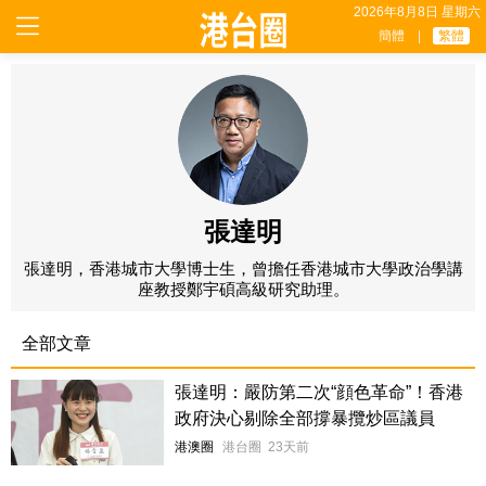
2026年8月8日 星期六
簡體
|
繁體
張達明
張達明，香港城市大學博士生，曾擔任香港城市大學政治學講
座教授鄭宇碩高級研究助理。
全部文章
張達明：嚴防第二次“顔色革命”！香港
政府決心剔除全部撐暴攬炒區議員
港澳圈
港台圈
23天前