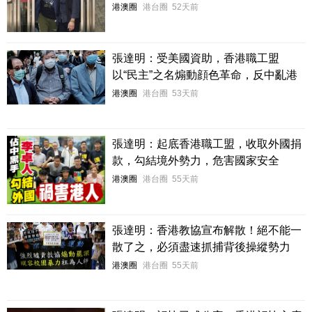
港澳圈
港台圈
52天前
張達明：受美國資助，香港職工盟
以“民主”之名煽動顔色革命，反中亂港
港澳圈
港台圈
53天前
張達明：起底香港職工盟，收取外國捐
款，勾結境外勢力，危害國家安全
港澳圈
港台圈
55天前
張達明：香港教協宣布解散！絕不能一
散了之，必須盡速抓捕背後操縱勢力
港澳圈
港台圈
55天前