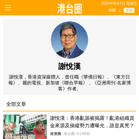
2026年8月7日 星期五
簡體
|
繁體
謝悅漢
謝悅漢，香港資深媒體人，曾任職《華僑日報》、《東方日
報》、麗的電視、新加坡《聯合早報》，《亞洲周刊·名家博
客》作者。
全部文章
謝悅漢：香港亂源被揭露！亂港組織資
金來源及操縱勢力遭曝光，誰是真兇？
港澳圈
港台圈
0小時前