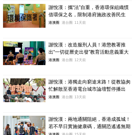
謝悅漢：攜“法”自重，香港環保組織慣
借環保之名，限制港府施政改善民生
港澳圈
港台圈
11天前
謝悅漢：改造服刑人員！港懲教署推
出“一切從曆史出發”教育活動意義重大
港澳圈
港台圈
12天前
謝悅漢：港獨走向窮途末路！從教協匆
忙解散至香港電台城市論壇暫停播出
港澳圈
港台圈
13天前
謝悅漢：兩地通關阻絕，香港成孤城！
若不早日實施健康碼，通關恐遙遙無期
港澳圈
港台圈
15天前