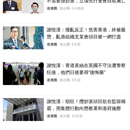
不需要攬炒派，立場先行隻會自取滅亡
港澳圈
港台圈
0小時前
謝悅漢：撥亂反正！危害香港，終被嚴
懲，亂港組織支某會頭目被一網打盡
港澳圈
港台圈
8天前
謝悅漢：香港黃絲在英國不守法遭警察
狂揍，他們日後要尋“後悔藥”
港澳圈
港台圈
9天前
謝悅漢：猖狂！攬炒派頭目欲在監獄稱
霸，用集體行動向懲教署和港府施壓
港澳圈
港台圈
10天前