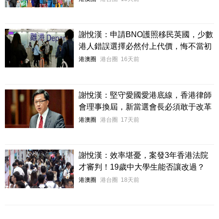
謝悅漢：申請BNO護照移民英國，少數
港人錯誤選擇必然付上代價，悔不當初
港澳圈
港台圈
16天前
謝悅漢：堅守愛國愛港底線，香港律師
會理事換屆，新當選會長必須敢于改革
港澳圈
港台圈
17天前
謝悅漢：效率堪憂，案發3年香港法院
才審判！19歲中大學生能否讓改過？
港澳圈
港台圈
18天前