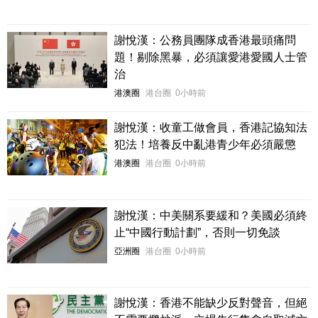
謝悅漢：公務員團隊成香港最頭痛問
題！剔除黑暴，必須讓愛港愛國人士管
治
港澳圈
港台圈
0小時前
謝悅漢：收童工做會員，香港記協知法
犯法！培養反中亂港青少年必須嚴懲
港澳圈
港台圈
0小時前
謝悅漢：中美關系要緩和？美國必須終
止“中國行動計劃”，否則一切免談
亞洲圈
港台圈
0小時前
謝悅漢：香港不能缺少反對聲音，但絕