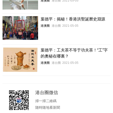
港澳圈
港台圈
2021-05-05
葉德平：揭秘！香港洪聖誕曆史淵源
港澳圈
港台圈
2021-05-05
葉德平：工夫茶不等于功夫茶！“工”字
的奧秘在哪裏？
港澳圈
港台圈
2021-05-05
港台圈微信
掃一掃二維碼
随時随地看新聞